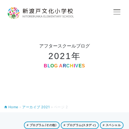
学校紹介
教育内容
アフタースクールブログ
2021年
学校生活
B
L
O
G
A
R
C
H
I
V
E
S
入学案内
Home
»
アーカイブ 2021
»
ページ 2
アフタースクール
# プログラム（その他）
# プログラム(スタディ)
# スペシャル