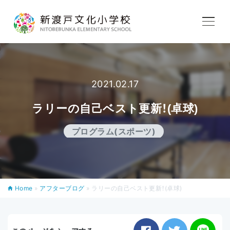
学校紹介
教育内容
2021.02.17
ラリーの自己ベスト更新！(卓球)
学校生活
プログラム(スポーツ)
入学案内
Home
»
アフターブログ
»
ラリーの自己ベスト更新！(卓球)
アフタースクール