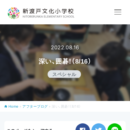
学校紹介
教育内容
2022.08.16
深い、囲碁！（8/16）
学校生活
スペシャル
入学案内
Home
»
アフターブログ
»
深い、囲碁！（8/16）
アフタースクール