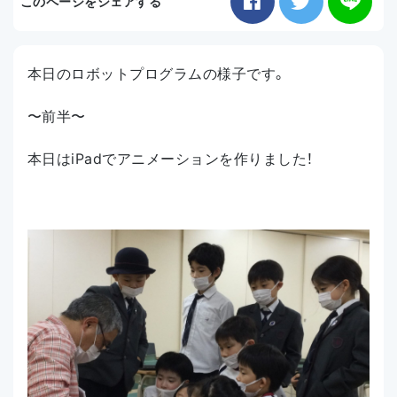
このページをシェアする
お知らせ
本日のロボットプログラムの様子です。
アクセス
〜前半〜
本日はiPadでアニメーションを作りました！