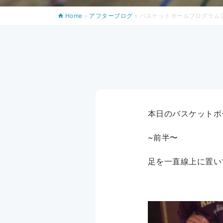
Home
»
アフターブログ
»
バスケットボールプログラム（1
本日のバスケットボ
~前半〜
足を一直線上に置い