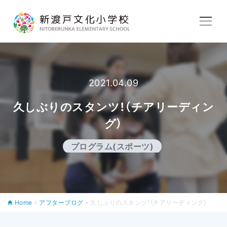
学校紹介
教育内容
2021.04.09
久しぶりのスタンツ！（チアリーディン
学校生活
グ）
プログラム(スポーツ)
入学案内
Home
»
アフターブログ
»
久しぶりのスタンツ！（チアリーディング）
アフタースクール