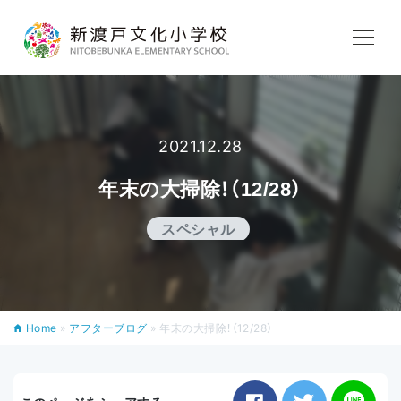
学校紹介
教育内容
2021.12.28
年末の大掃除！（12/28）
学校生活
スペシャル
入学案内
Home
»
アフターブログ
»
年末の大掃除！（12/28）
アフタースクール