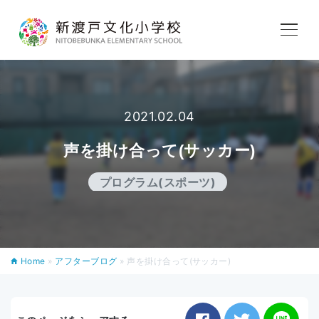
学校紹介
教育内容
2021.02.04
声を掛け合って(サッカー)
学校生活
プログラム(スポーツ)
入学案内
Home
»
アフターブログ
»
声を掛け合って(サッカー)
アフタースクール