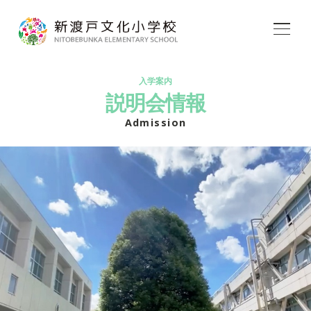
学校紹介
入学案内
説明会情報
Admission
教育内容
学校生活
入学案内
アフタースクール