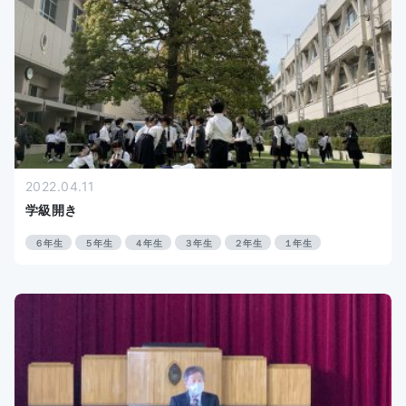
2022.04.11
学級開き
６年生
５年生
４年生
３年生
２年生
１年生