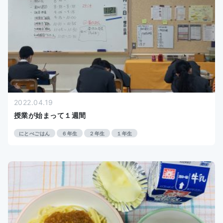
2022.04.19
授業が始まって１週間
にとべごはん
６年生
２年生
１年生