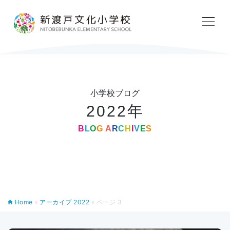
学校紹介
教育内容
小学校ブログ
2022年
学校生活
B
L
O
G
A
R
C
H
I
V
E
S
入学案内
アフタースクール
Home
»
アーカイブ 2022
»
ページ 3