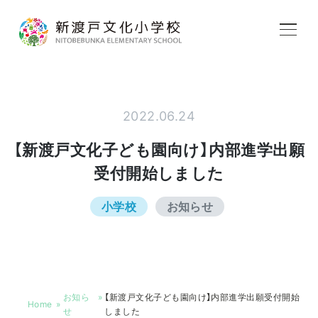
学校紹介
2022.06.24
教育内容
【新渡戸文化子ども園向け】内部進学出願
受付開始しました
学校生活
小学校
お知らせ
入学案内
お知ら
【新渡戸文化子ども園向け】内部進学出願受付開始
アフタースクール
Home
せ
しました