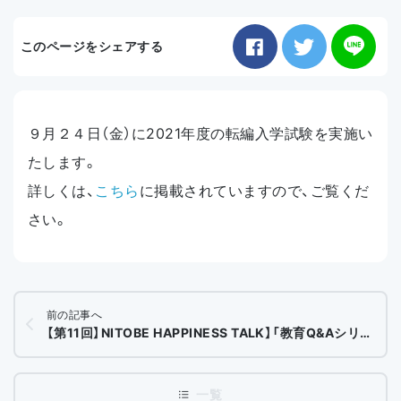
お知らせ
このページをシェアする
アクセス
９月２４日（金）に2021年度の転編入学試験を実施い
たします。
詳しくは、
こちら
に掲載されていますので、ご覧くだ
さい。
前の記事へ
【第11回】NITOBE HAPPINESS TALK】「教育Q&Aシリーズ」～高校受験～